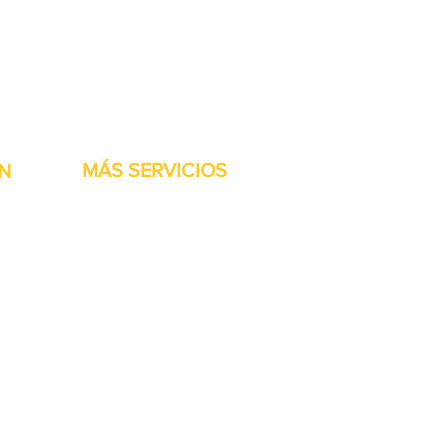
stock listas para ser
MÁS SERVICIOS
N
h
Garantía
Partes del transportador
Bienvenidos
Financiamiento disponible
Tarjetas regalo
Reparación de maquinaría
Renta de maquinaria
Accesorios de las Jet