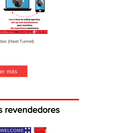
ideo (Heat Tunnel)
Tutorial Video (Auger Fillers)
er más
s revendedores