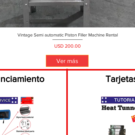
Vintage Semi automatic Piston Filler Machine Rental
Precio
USD 200.00
Ver más
anciamiento
Tarjeta