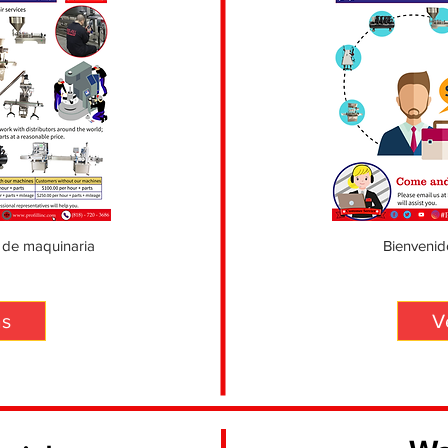
 de maquinaria
Bienveni
ás
V