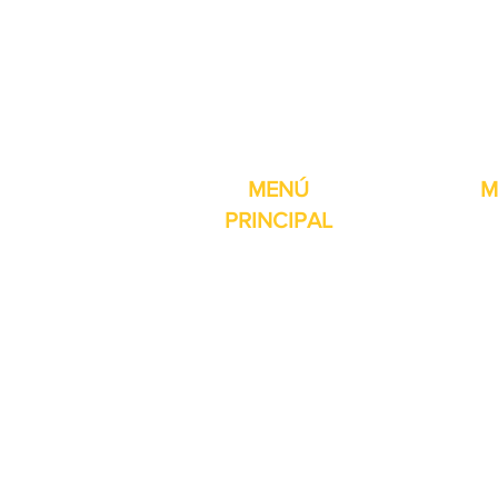
Pro-Fill Inc también 
MENÚ
M
PRINCIPAL
Inicio
Detector de
Máquinas
Compresore
Partes & Consumibles
Rellenos dig
Venta Especial
Selladores 
Sobre nosotros
Impresoras
Contacto
Máquina de 
Reseñas
Mesas girat
Otros servicios
Selladores 