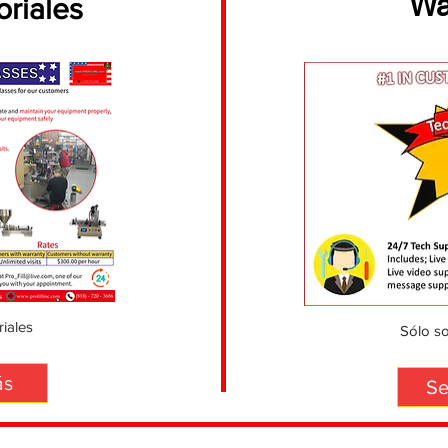
Wa
oriales
iales
Sólo so
ás
Se