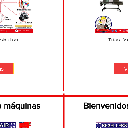
sión láser
Tutorial V
ás
V
e máquinas
Bienvenido