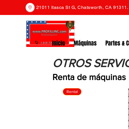
21011 Itasca St G, Chatsworth, CA 91311
Inicio
Máquinas
Partes & 
OTROS SERVI
Renta de máquinas
Rental