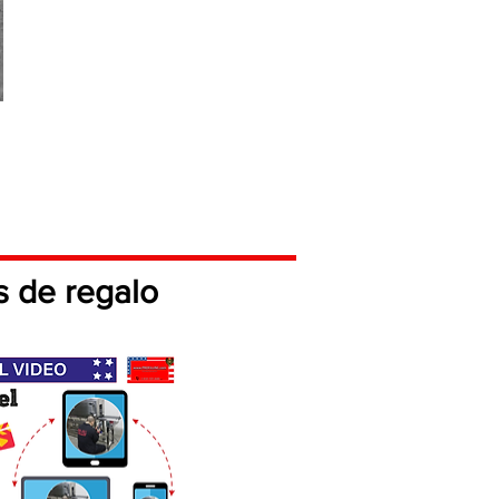
R
s de regalo