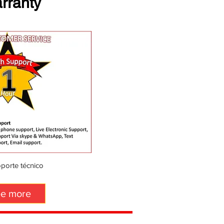
rranty
porte técnico
¿Necesita garantía para su máqui
e more