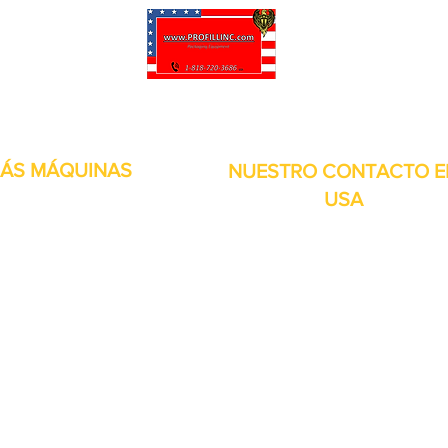
puede personalizar sus proyectos. También tenemos muchas piezas en 
enviadas y otros servicios disponibles.
ÁS MÁQUINAS
NUESTRO CONTACTO E
USA
Dirección:
13309 Saticoy St. Nort
 metales
Hollywood CA. 91605. Estados
s de aire
Unidos.
itales
por inducción
bolsitas
orias
continuos