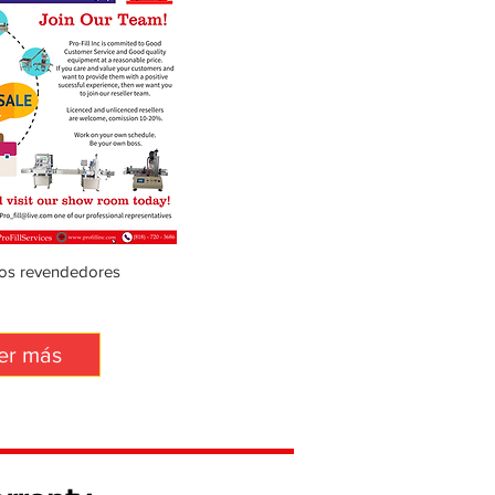
dos revendedores
er más