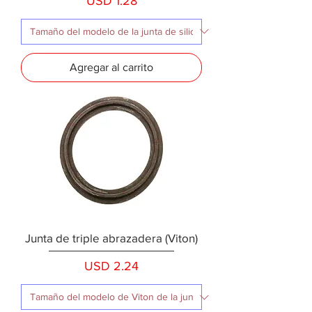
USD 1.28
Agregar al carrito
Junta de triple abrazadera (Viton)
Precio
USD 2.24