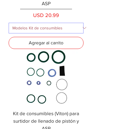
ASP
Precio
USD 20.99
Agregar al carrito
Kit de consumibles (Viton) para
surtidor de llenado de pistón y
ASP