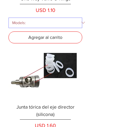
Precio
USD 1.10
Agregar al carrito
Junta tórica del eje director
(silicona)
Precio
USD 1.60