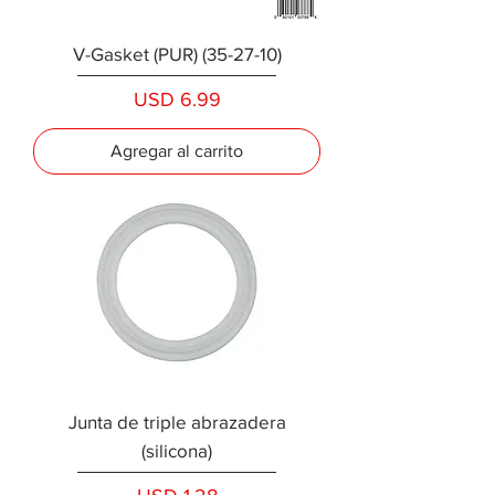
V-Gasket (PUR) (35-27-10)
Precio
USD 6.99
Agregar al carrito
Junta de triple abrazadera
(silicona)
Precio