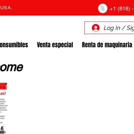
. USA.
+1 (818) -
Log In / Si
Consumibles
Venta especial
Renta de maquinaria
come