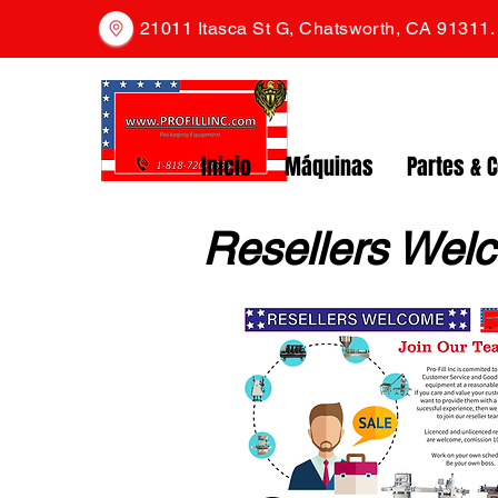
21011 Itasca St G, Chatsworth, CA 91311
Inicio
Máquinas
Partes & 
Resellers Wel