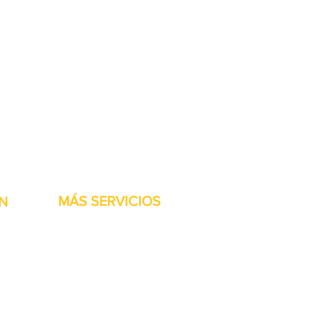
stock listas para ser
MÁS SERVICIOS
N
h
Garantía
Partes del transportador
Bienvenidos
Financiamiento disponible