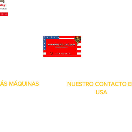
puede personalizar sus proyectos. También tenemos muchas piezas en 
enviadas y otros servicios disponibles.
ÁS MÁQUINAS
NUESTRO CONTACTO E
USA
Dirección:
13309 Saticoy St. Nort
 metales
Hollywood CA. 91605. Estados
s de aire
Unidos.
itales
por inducción