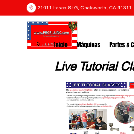
21011 Itasca St G, Chatsworth, CA 91311
Inicio
Máquinas
Partes & 
Live Tutorial C