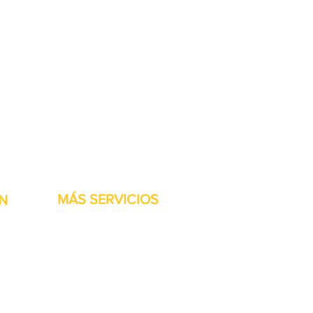
stock listas para ser
MÁS SERVICIOS
N
h
Garantía
Partes del transportador
Bienvenidos
Financiamiento disponible