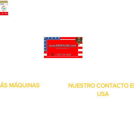
puede personalizar sus proyectos. También tenemos muchas piezas en 
enviadas y otros servicios disponibles.
ÁS MÁQUINAS
NUESTRO CONTACTO E
USA
Dirección:
13309 Saticoy St. Nort
 metales
Hollywood CA. 91605. Estados
s de aire
Unidos.
itales
por inducción