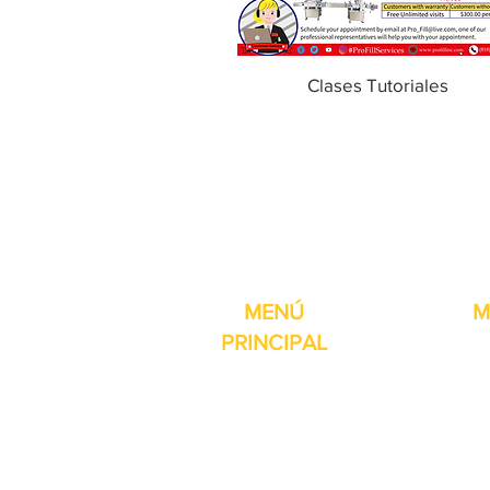
Clases Tutoriales
Pro-Fill Inc también 
MENÚ
M
PRINCIPAL
Inicio
Detector de
Máquinas
Compresore
Partes & Consumibles
Rellenos dig
Venta Especial
Selladores 