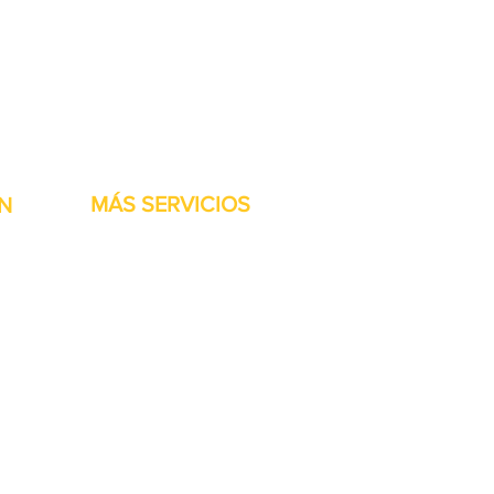
stock listas para ser
MÁS SERVICIOS
N
h
Garantía
Partes del transportador
Bienvenidos
Financiamiento disponible
Tarjetas regalo
Reparación de maquinaría
Renta de maquinaria