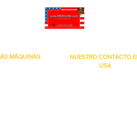
puede personalizar sus proyectos. También tenemos muchas piezas en 
enviadas y otros servicios disponibles.
ÁS MÁQUINAS
NUESTRO CONTACTO E
USA
Dirección:
13309 Saticoy St. Nort
 metales
Hollywood CA. 91605. Estados
s de aire
Unidos.
itales
por inducción
bolsitas
orias