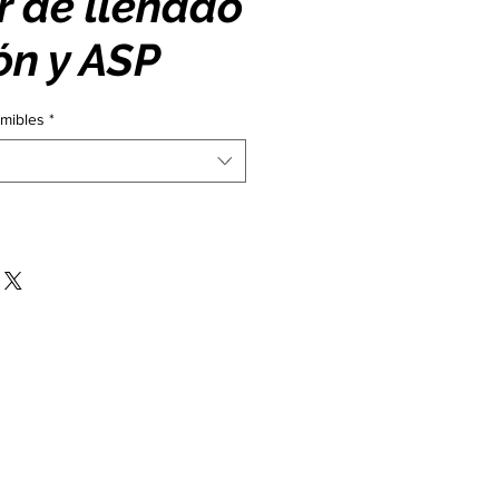
r de llenado
ón y ASP
mibles
*