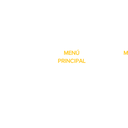
Pro-Fill Inc también 
MENÚ
M
PRINCIPAL
Inicio
Detector de
Máquinas
Compresore
Partes & Consumibles
Rellenos dig
Venta Especial
Selladores 
Sobre nosotros
Impresoras
Contacto
Máquina de 
Reseñas
Mesas girat