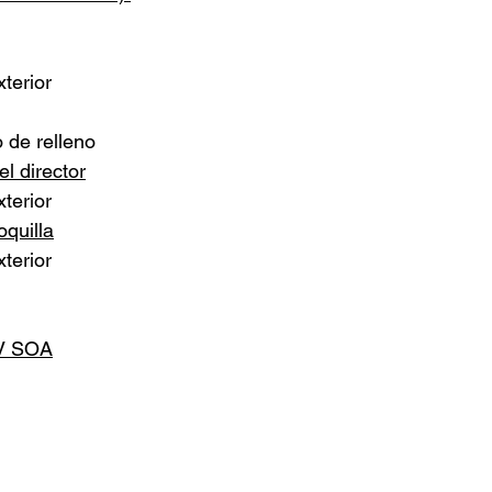
terior
 de relleno
el director
terior
oquilla
terior
n V SOA