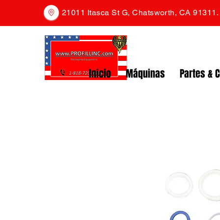
21011 Itasca St G, Chatsworth, CA 91311
Inicio
Máquinas
Partes & 