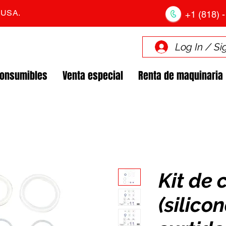
. USA.
+1 (818) -
Log In / Si
Consumibles
Venta especial
Renta de maquinaria
Kit de
(silico