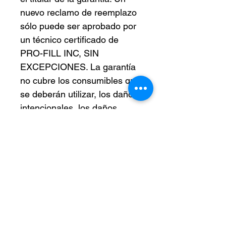
nuevo reclamo de reemplazo
sólo puede ser aprobado por
un técnico certificado de
PRO-FILL INC, SIN
EXCEPCIONES. La garantía
no cubre los consumibles que
se deberán utilizar, los daños
intencionales, los daños
causados por el autoservicio
o los daños causados por el
envío de devolución
(empaque las devoluciones
con cuidado). Los clientes
son responsables de todos
los costos de envío, Pro-Fill
Inc no cubre ningún costo de