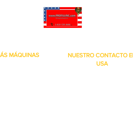
puede personalizar sus proyectos. También tenemos muchas piezas en 
enviadas y otros servicios disponibles.
ÁS MÁQUINAS
NUESTRO CONTACTO E
USA
Dirección:
13309 Saticoy St. Nort
 metales
Hollywood CA. 91605. Estados
s de aire
Unidos.
itales
por inducción
bolsitas
orias
continuos