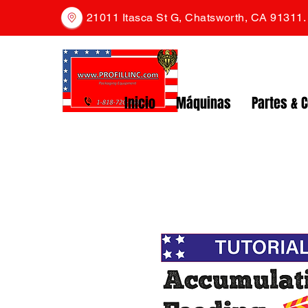
21011 Itasca St G, Chatsworth, CA 91311
Inicio
Máquinas
Partes & 