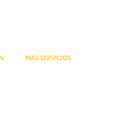
stock listas para ser
MÁS SERVICIOS
N
h
Garantía
Partes del transportador
Bienvenidos
Financiamiento disponible
Tarjetas regalo
Reparación de maquinaría
Renta de maquinaria
Accesorios de las Jet