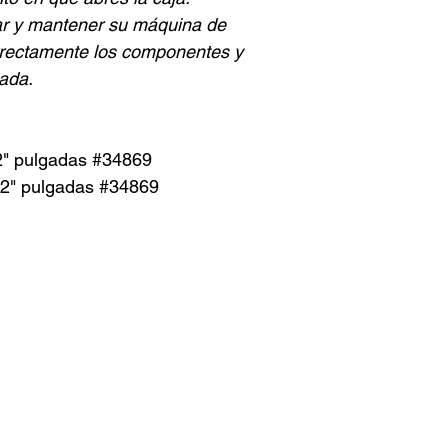
ar y mantener su máquina de
rrectamente los componentes y
uada.
2" pulgadas #34869
32" pulgadas #34869