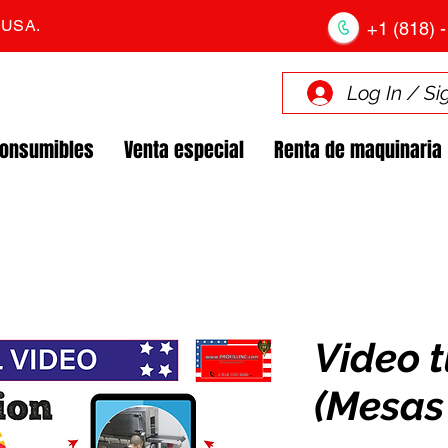
. USA.
+1 (818) -
Log In / Si
Consumibles
Venta especial
Renta de maquinaria
Video t
(Mesas 