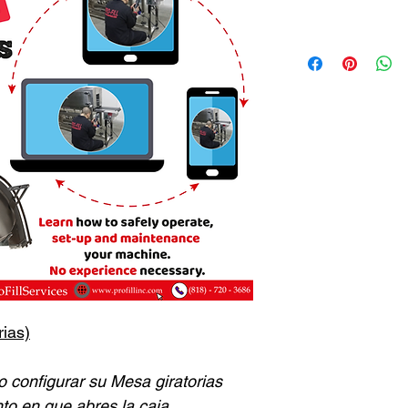
rias)
o configurar su
Mesa giratorias
o en que abres la caja.