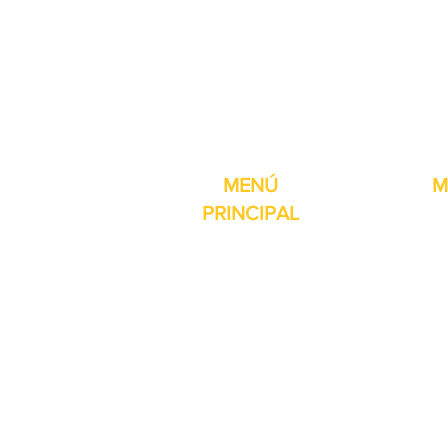
Pro-Fill Inc también 
MENÚ
M
PRINCIPAL
Inicio
Detector de
Máquinas
Compresore
Partes & Consumibles
Rellenos dig
Venta Especial
Selladores 
Sobre nosotros
Impresoras
Contacto
Máquina de 
Reseñas
Mesas girat
Otros servicios
Selladores 