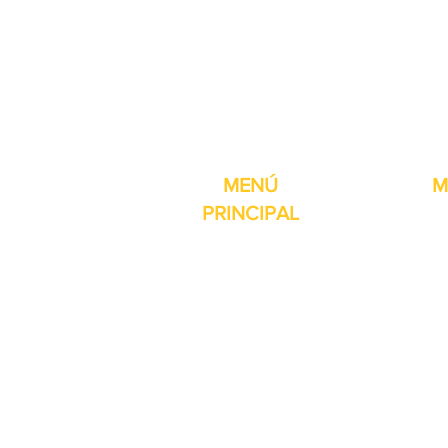
Pro-Fill Inc también 
MENÚ
M
PRINCIPAL
Inicio
Detector de
Máquinas
Compresore
Partes & Consumibles
Rellenos dig
Venta Especial
Selladores 
Sobre nosotros
Impresoras
Contacto
Máquina de 
Reseñas
Mesas girat