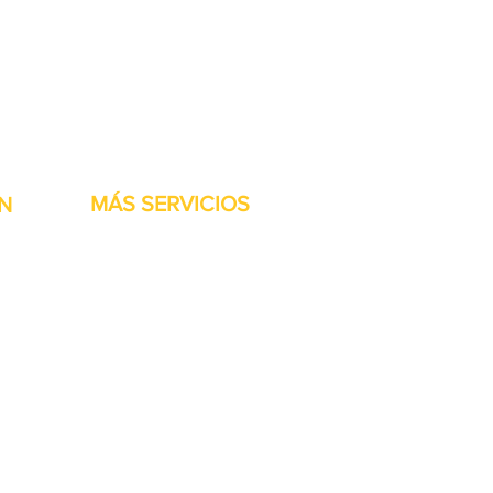
stock listas para ser
MÁS SERVICIOS
N
h
Garantía
Partes del transportador
Bienvenidos
Financiamiento disponible
Tarjetas regalo
Reparación de maquinaría
Renta de maquinaria