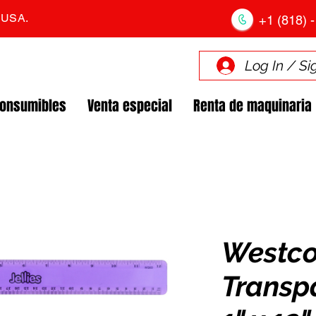
. USA.
+1 (818) -
Log In / Si
Consumibles
Venta especial
Renta de maquinaria
Westcot
Transpa