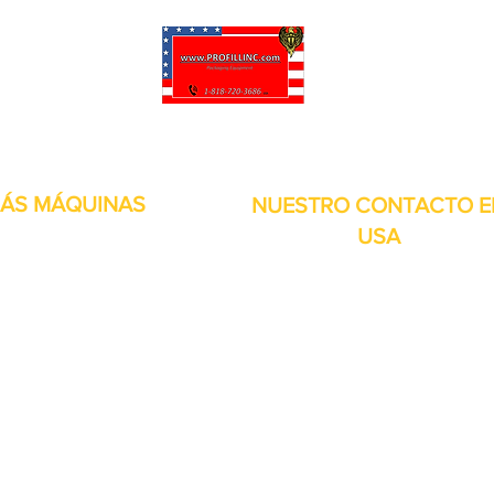
puede personalizar sus proyectos. También tenemos muchas piezas en 
enviadas y otros servicios disponibles.
ÁS MÁQUINAS
NUESTRO CONTACTO E
USA
Dirección:
13309 Saticoy St. Nort
 metales
Hollywood CA. 91605. Estados
s de aire
Unidos.
itales
por inducción
bolsitas
orias