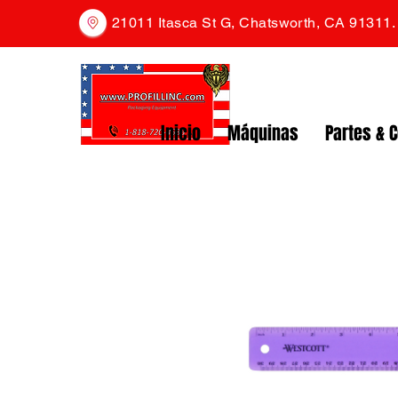
21011 Itasca St G, Chatsworth, CA 91311
Inicio
Máquinas
Partes & 