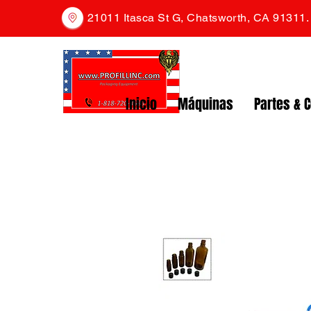
21011 Itasca St G, Chatsworth, CA 91311
Inicio
Máquinas
Partes & 