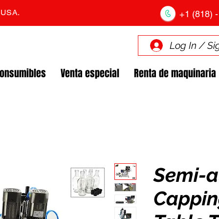
. USA.
+1 (818) -
Log In / Si
Consumibles
Venta especial
Renta de maquinaria
Semi-a
Cappin