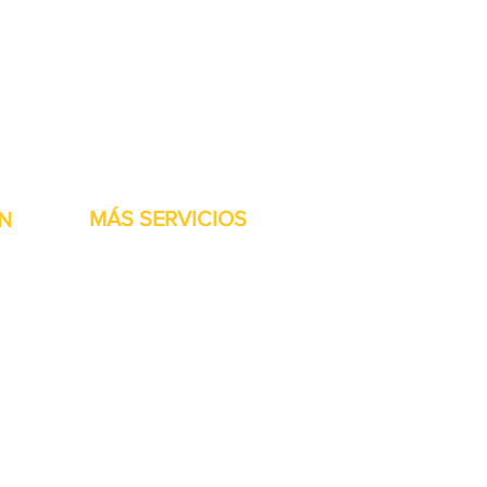
stock listas para ser
MÁS SERVICIOS
N
h
Garantía
Partes del transportador
Bienvenidos
Financiamiento disponible
Tarjetas regalo
Reparación de maquinaría
Renta de maquinaria