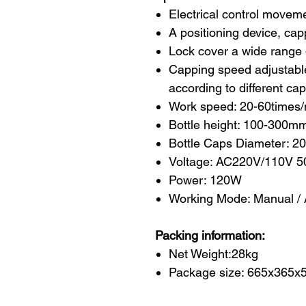
Electrical control movemen
A positioning device, cap
Lock cover a wide range o
Capping speed adjustable
according to different cap
Work speed: 20-60times
Bottle height: 100-300m
Bottle Caps Diameter: 
Voltage: AC220V/110V 5
Power: 120W
Working Mode: Manual / 
Packing information:
Net Weight:28kg
Package size: 665x365