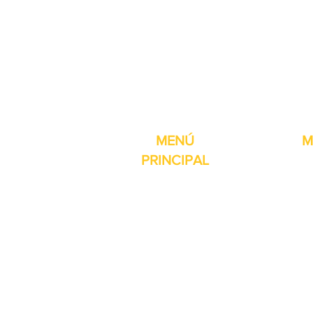
Pro-Fill Inc también 
MENÚ
M
PRINCIPAL
Inicio
Detector de
Máquinas
Compresore
Partes & Consumibles
Rellenos dig
Venta Especial
Selladores 
Sobre nosotros
Impresoras
Contacto
Máquina de 
Reseñas
Mesas girat