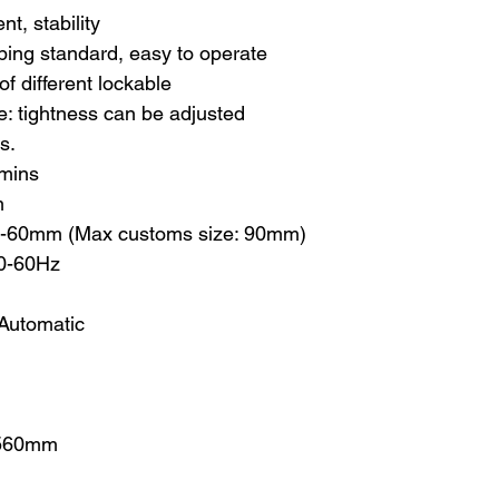
t, stability
ping standard, easy to operate
f different lockable
: tightness can be adjusted
s.
/mins
m
20-60mm (Max customs size: 90mm)
0-60Hz
Automatic
x560mm