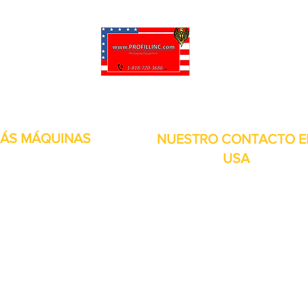
puede personalizar sus proyectos. También tenemos muchas piezas en 
enviadas y otros servicios disponibles.
ÁS MÁQUINAS
NUESTRO CONTACTO E
USA
Dirección:
13309 Saticoy St. Nort
 metales
Hollywood CA. 91605. Estados
s de aire
Unidos.
itales
por inducción
bolsitas
orias