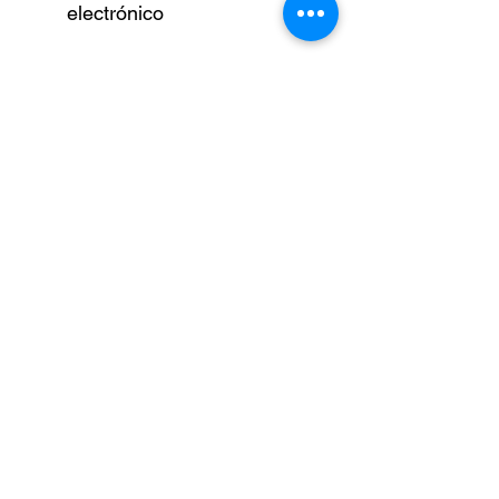
electrónico
Especificaciones:
Potencia: 120 W (cabezal
de tapado) + 25 W
(movimiento de arriba
hacia abajo)
Diámetro de la tapa de la
botella: 10-50 mm
Altura de la botella de
aplicación: 40 mm-370 mm
Información de empaque:
Peso: 30kg