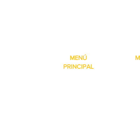
Pro-Fill Inc también 
MENÚ
M
PRINCIPAL
Inicio
Detector de
Máquinas
Compresore
Partes & Consumibles
Rellenos dig
Venta Especial
Selladores 
Sobre nosotros
Impresoras
Contacto
Máquina de 
Reseñas
Mesas girat