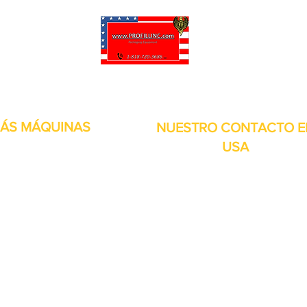
puede personalizar sus proyectos. También tenemos muchas piezas en 
enviadas y otros servicios disponibles.
ÁS MÁQUINAS
NUESTRO CONTACTO E
USA
Dirección:
13309 Saticoy St. Nort
 metales
Hollywood CA. 91605. Estados
s de aire
Unidos.
itales
por inducción
bolsitas
orias