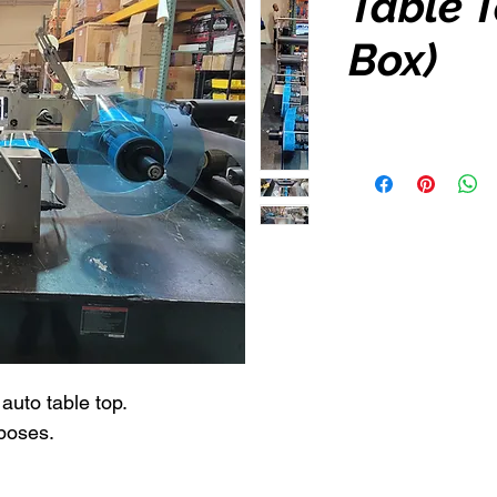
Table 
Box)
uto table top.
rposes.