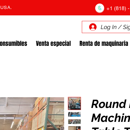
. USA.
+1 (818) -
Log In / Si
Consumibles
Venta especial
Renta de maquinaria
Round 
Machin