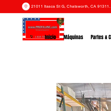
21011 Itasca St G, Chatsworth, CA 91311
Inicio
Máquinas
Partes & 