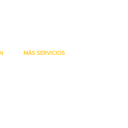
stock listas para ser
MÁS SERVICIOS
N
h
Garantía
Partes del transportador
Bienvenidos
Financiamiento disponible
Tarjetas regalo
Reparación de maquinaría
Renta de maquinaria