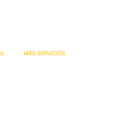
stock listas para ser
MÁS SERVICIOS
N
h
Garantía
Partes del transportador
Bienvenidos
Financiamiento disponible
Tarjetas regalo
Reparación de maquinaría
Renta de maquinaria