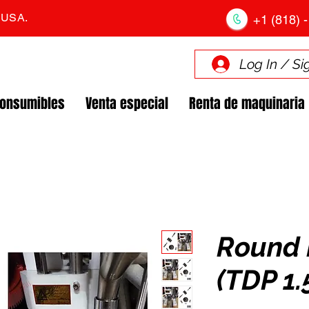
. USA.
+1 (818) -
Log In / Si
Consumibles
Venta especial
Renta de maquinaria
Round 
(TDP 1.