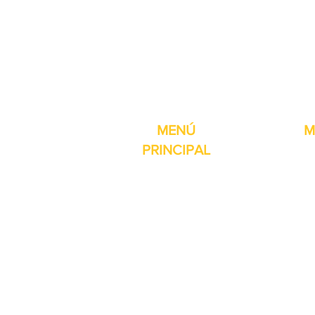
Pro-Fill Inc también 
MENÚ
M
PRINCIPAL
Inicio
Detector de
Máquinas
Compresore
Partes & Consumibles
Rellenos dig
Venta Especial
Selladores 
Sobre nosotros
Impresoras
Contacto
Máquina de 
Reseñas
Mesas girat