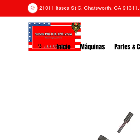
21011 Itasca St G, Chatsworth, CA 91311
Inicio
Máquinas
Partes & 