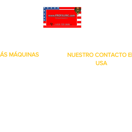
puede personalizar sus proyectos. También tenemos muchas piezas en 
enviadas y otros servicios disponibles.
ÁS MÁQUINAS
NUESTRO CONTACTO E
USA
Dirección:
13309 Saticoy St. Nort
 metales
Hollywood CA. 91605. Estados
s de aire
Unidos.
itales
por inducción
bolsitas
orias