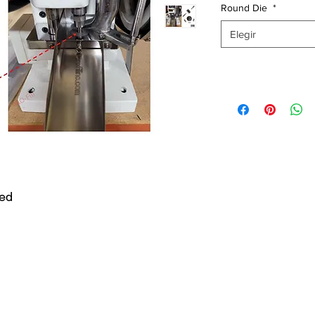
Round Die
*
Elegir
ded