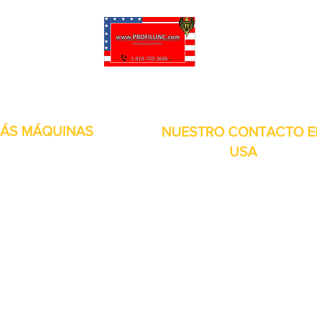
puede personalizar sus proyectos. También tenemos muchas piezas en 
enviadas y otros servicios disponibles.
ÁS MÁQUINAS
NUESTRO CONTACTO E
USA
Dirección:
13309 Saticoy St. Nort
 metales
Hollywood CA. 91605. Estados
s de aire
Unidos.
itales
por inducción
bolsitas
orias
continuos