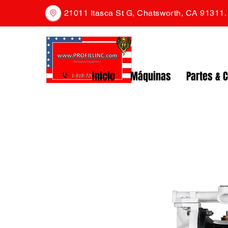
21011 Itasca St G, Chatsworth, CA 91311
Inicio
Máquinas
Partes & 