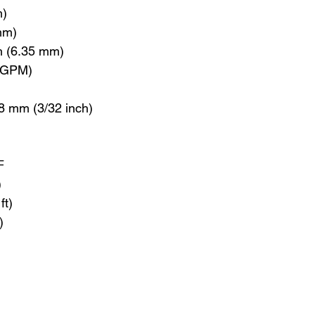
m)
 mm)
ch (6.35 mm)
3 GPM)
8 mm (3/32 inch)
℉
)
ft)
)