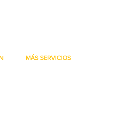
stock listas para ser
MÁS SERVICIOS
N
h
Garantía
Partes del transportador
Bienvenidos
Financiamiento disponible
Tarjetas regalo
Reparación de maquinaría
Renta de maquinaria
Accesorios de las Jet