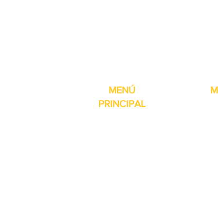
Pro-Fill Inc también 
MENÚ
M
PRINCIPAL
Inicio
Detector de
Máquinas
Compresore
Partes & Consumibles
Rellenos dig
Venta Especial
Selladores 
Sobre nosotros
Impresoras
Contacto
Máquina de 
Reseñas
Mesas girat
Otros servicios
Selladores 