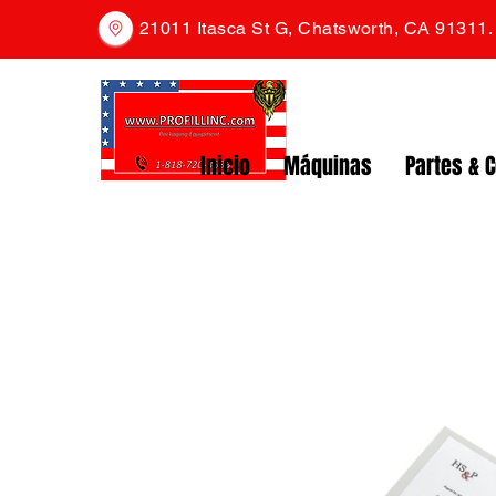
21011 Itasca St G, Chatsworth, CA 91311
Inicio
Máquinas
Partes & 