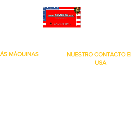
puede personalizar sus proyectos. También tenemos muchas piezas en 
enviadas y otros servicios disponibles.
ÁS MÁQUINAS
NUESTRO CONTACTO E
USA
Dirección:
13309 Saticoy St. Nort
 metales
Hollywood CA. 91605. Estados
s de aire
Unidos.
itales
por inducción
bolsitas
orias