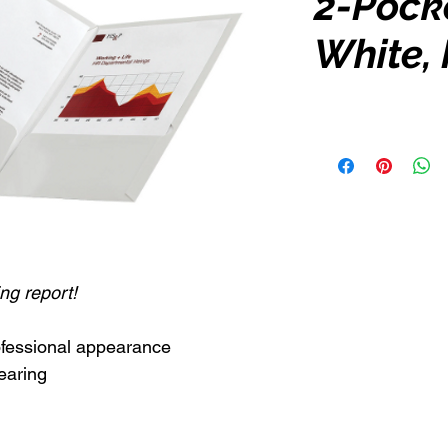
2-Pocke
White, 
ng report!
rofessional appearance
earing