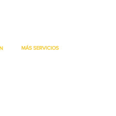
stock listas para ser
MÁS SERVICIOS
N
h
Garantía
Partes del transportador
Bienvenidos
Financiamiento disponible
Tarjetas regalo
Reparación de maquinaría
Renta de maquinaria