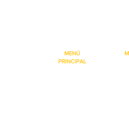
Pro-Fill Inc también 
MENÚ
M
PRINCIPAL
Inicio
Detector de
Máquinas
Compresore
Partes & Consumibles
Rellenos dig
Venta Especial
Selladores 
Sobre nosotros
Impresoras
Contacto
Máquina de 
Reseñas
Mesas girat