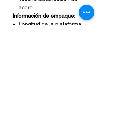
acero
Información de empaque:
Longitud de la plataforma
(pulg.) 32 pulg.
Ancho de la plataforma
(pulg.) 20 pulg.
Tamaño de la rueda (pulg.)
5 pulg.
Altura máxima de elevación
(pulg.) 34-1 / 2 pulg.
Longitud del producto: 37
pulg.
Ancho del producto: 19-1 /
2 in
Peso: 161 LBS