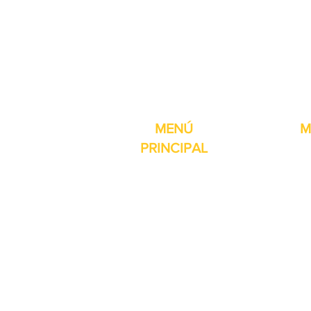
Pro-Fill Inc también 
MENÚ
M
PRINCIPAL
Inicio
Detector de
Máquinas
Compresore
Partes & Consumibles
Rellenos dig
Venta Especial
Selladores 
Sobre nosotros
Impresoras
Contacto
Máquina de 
Reseñas
Mesas girat
Otros servicios
Selladores 