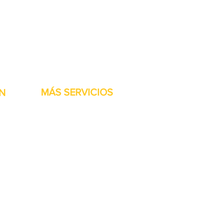
stock listas para ser
MÁS SERVICIOS
N
h
Garantía
Partes del transportador
Bienvenidos
Financiamiento disponible
Tarjetas regalo
Reparación de maquinaría
Renta de maquinaria
Accesorios de las Jet