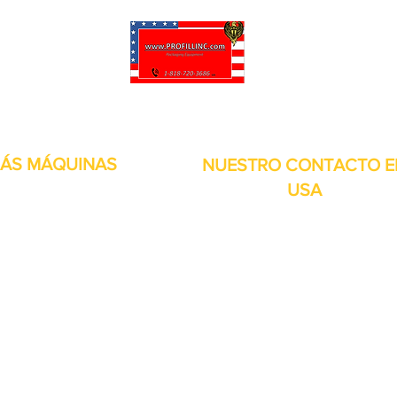
puede personalizar sus proyectos. También tenemos muchas piezas en 
enviadas y otros servicios disponibles.
ÁS MÁQUINAS
NUESTRO CONTACTO E
USA
Dirección:
13309 Saticoy St. Nort
 metales
Hollywood CA. 91605. Estados
s de aire
Unidos.
itales
por inducción
bolsitas
orias
continuos