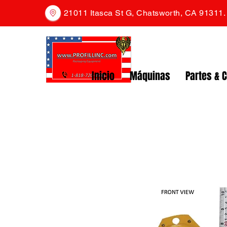
21011 Itasca St G, Chatsworth, CA 91311
Inicio
Máquinas
Partes & 