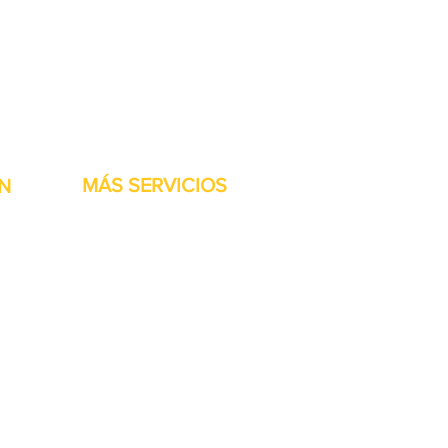
stock listas para ser
MÁS SERVICIOS
N
h
Garantía
Partes del transportador
Bienvenidos
Financiamiento disponible
Tarjetas regalo
Reparación de maquinaría
Renta de maquinaria