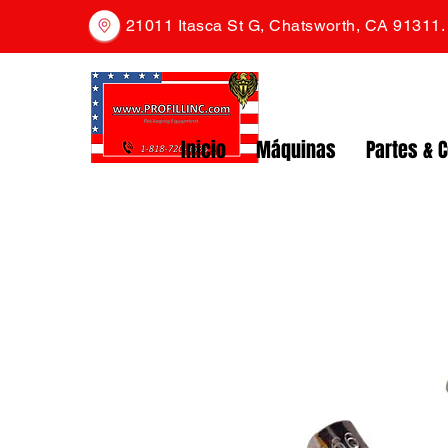
21011 Itasca St G, Chatsworth, CA 91311
Inicio
Máquinas
Partes & 