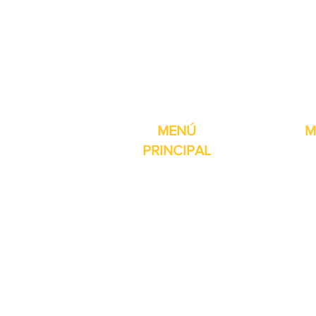
Pro-Fill Inc también 
MENÚ
M
PRINCIPAL
Inicio
Detector de
Máquinas
Compresore
Partes & Consumibles
Rellenos dig
Venta Especial
Selladores 
Sobre nosotros
Impresoras
Contacto
Máquina de 
Reseñas
Mesas girat