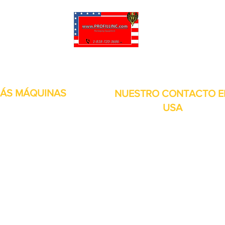
puede personalizar sus proyectos. También tenemos muchas piezas en 
enviadas y otros servicios disponibles.
ÁS MÁQUINAS
NUESTRO CONTACTO E
USA
Dirección:
13309 Saticoy St. Nort
 metales
Hollywood CA. 91605. Estados
s de aire
Unidos.
itales
por inducción
bolsitas
orias