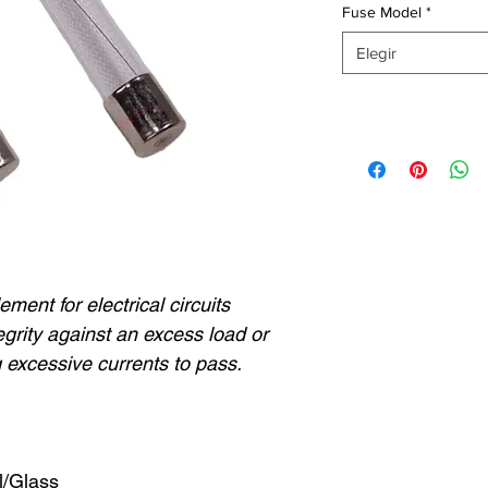
Fuse Model
*
Elegir
ment for electrical circuits
egrity against an excess load or
ng excessive currents to pass.
l/Glass