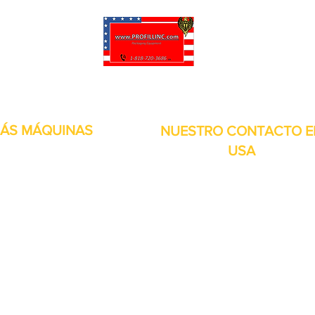
puede personalizar sus proyectos. También tenemos muchas piezas en 
enviadas y otros servicios disponibles.
ÁS MÁQUINAS
NUESTRO CONTACTO E
USA
Dirección:
13309 Saticoy St. Nort
 metales
Hollywood CA. 91605. Estados
s de aire
Unidos.
itales
por inducción
bolsitas
orias
continuos