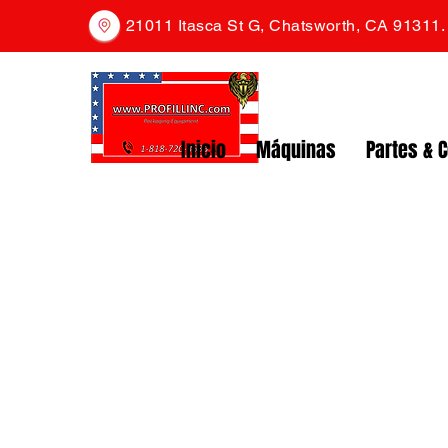
21011 Itasca St G, Chatsworth, CA 91311
Inicio
Máquinas
Partes & 