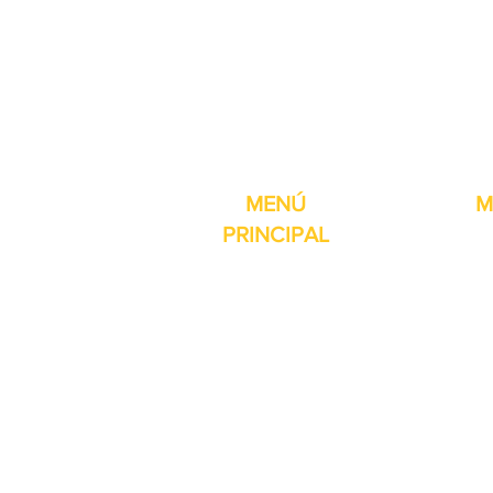
Pro-Fill Inc también 
MENÚ
M
PRINCIPAL
Inicio
Detector de
Máquinas
Compresore
Partes & Consumibles
Rellenos dig
Venta Especial
Selladores 
Sobre nosotros
Impresoras
Contacto
Máquina de 
Reseñas
Mesas girat
Otros servicios
Selladores 