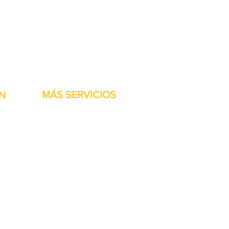
stock listas para ser
MÁS SERVICIOS
N
h
Garantía
Partes del transportador
Bienvenidos
Financiamiento disponible
Tarjetas regalo
Reparación de maquinaría
Renta de maquinaria
Accesorios de las Jet