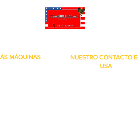
puede personalizar sus proyectos. También tenemos muchas piezas en 
enviadas y otros servicios disponibles.
ÁS MÁQUINAS
NUESTRO CONTACTO E
USA
Dirección:
13309 Saticoy St. Nort
 metales
Hollywood CA. 91605. Estados
s de aire
Unidos.
itales
por inducción
bolsitas
orias
continuos