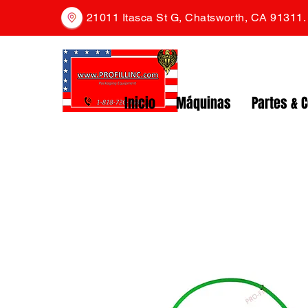
21011 Itasca St G, Chatsworth, CA 91311
Inicio
Máquinas
Partes & 