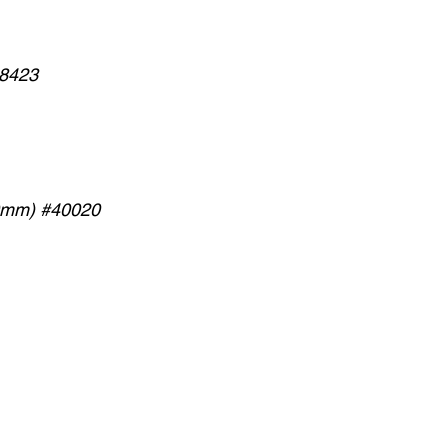
38423
00mm) #40020