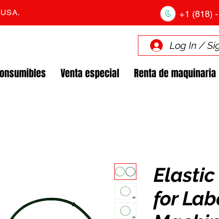
. USA.
+1 (818) -
Log In / Si
Consumibles
Venta especial
Renta de maquinaria
Elasti
for Lab