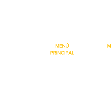
Pro-Fill Inc también 
MENÚ
M
PRINCIPAL
Inicio
Detector de
Máquinas
Compresore
Partes & Consumibles
Rellenos dig
Venta Especial
Selladores 
Sobre nosotros
Impresoras
Contacto
Máquina de 
Reseñas
Mesas girat
Otros servicios
Selladores 