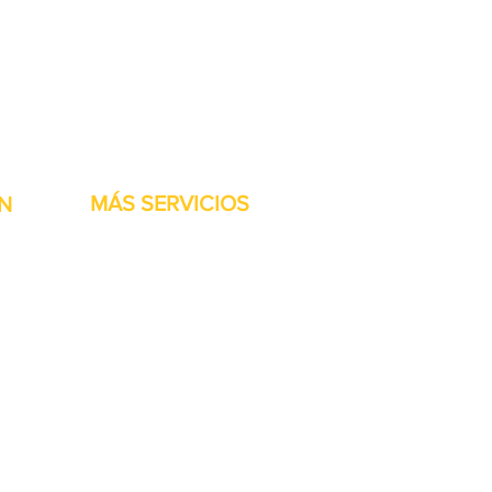
stock listas para ser
MÁS SERVICIOS
N
h
Garantía
Partes del transportador
Bienvenidos
Financiamiento disponible
Tarjetas regalo
Reparación de maquinaría
Renta de maquinaria
Accesorios de las Jet