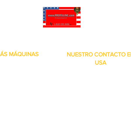
puede personalizar sus proyectos. También tenemos muchas piezas en 
enviadas y otros servicios disponibles.
ÁS MÁQUINAS
NUESTRO CONTACTO E
USA
Dirección:
13309 Saticoy St. Nort
 metales
Hollywood CA. 91605. Estados
s de aire
Unidos.
itales
por inducción
bolsitas
orias
continuos