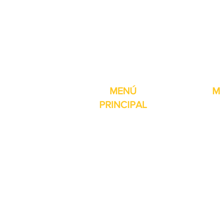
Pro-Fill Inc también 
MENÚ
M
PRINCIPAL
Inicio
Detector de
Máquinas
Compresore
Partes & Consumibles
Rellenos dig
Venta Especial
Selladores 
Sobre nosotros
Impresoras
Contacto
Máquina de 
Reseñas
Mesas girat
Otros servicios
Selladores 