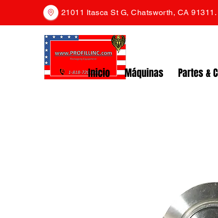
21011 Itasca St G, Chatsworth, CA 91311
Inicio
Máquinas
Partes & 