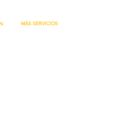
stock listas para ser
MÁS SERVICIOS
N
h
Garantía
Partes del transportador
Bienvenidos
Financiamiento disponible
Tarjetas regalo
Reparación de maquinaría
Renta de maquinaria
Accesorios de las Jet