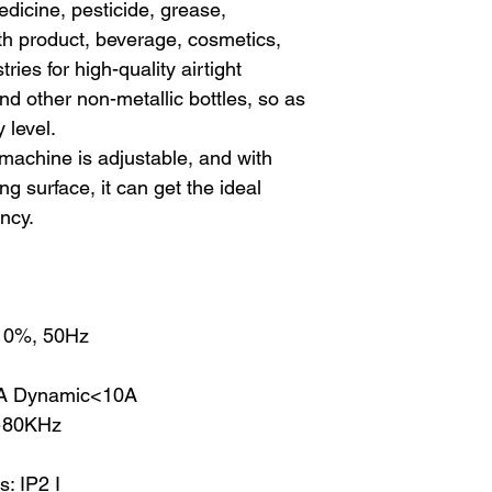
dicine, pesticide, grease,
lth product, beverage, cosmetics,
ries for high-quality airtight
and other non-metallic bottles, so as
 level.
machine is adjustable, and with
ng surface, it can get the ideal
ency.
10%, 50Hz
<2A Dynamic<10A
0~80KHz
s: IP2 I