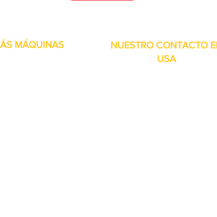
puede personalizar sus proyectos. También tenemos muchas piezas en 
enviadas y otros servicios disponibles.
ÁS MÁQUINAS
NUESTRO CONTACTO E
USA
Dirección:
13309 Saticoy St. Nort
 metales
Hollywood CA. 91605. Estados
s de aire
Unidos.
itales
por inducción
bolsitas
orias
continuos