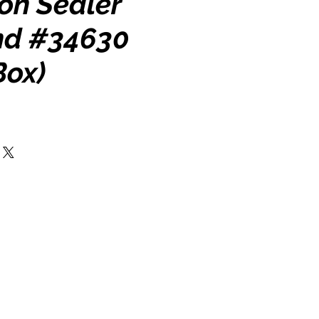
on Sealer
nd #34630
Box)