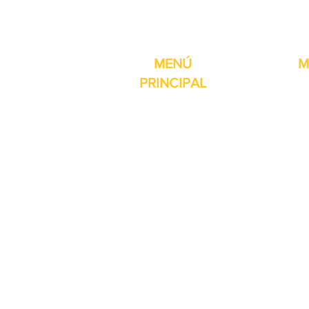
Pro-Fill Inc también 
MENÚ
M
PRINCIPAL
Inicio
Detector de
Máquinas
Compresore
Partes & Consumibles
Rellenos dig
Venta Especial
Selladores 
Sobre nosotros
Impresoras
Contacto
Máquina de 
Reseñas
Mesas girat
Otros servicios
Selladores 