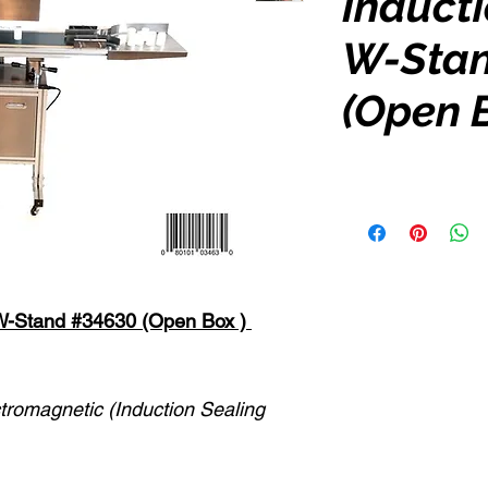
Inducti
W-Sta
(Open 
 W-Stand #34630 (Open Box )
tromagnetic (Induction Sealing