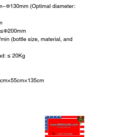
m~Φ130mm (Optimal diameter:
m
r: ≤Φ200mm
min (bottle size, material, and
ad: ≤ 20Kg
155cm×55cm×135cm