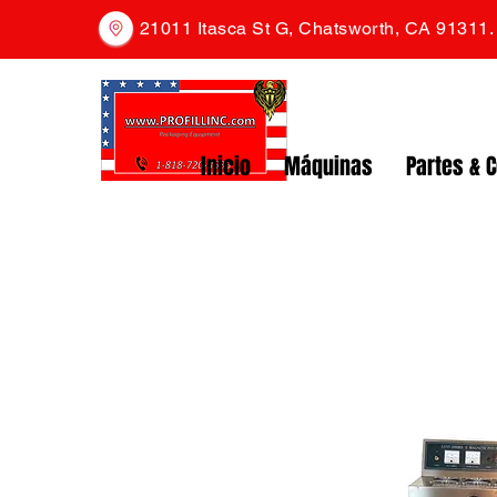
21011 Itasca St G, Chatsworth, CA 91311
Inicio
Máquinas
Partes & 