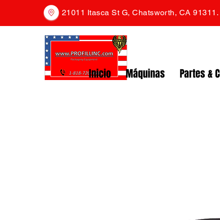
21011 Itasca St G, Chatsworth, CA 91311
Inicio
Máquinas
Partes & 