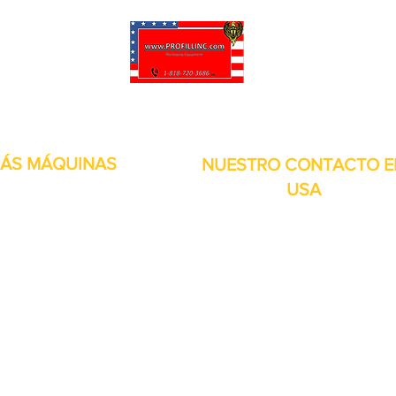
puede personalizar sus proyectos. También tenemos muchas piezas en 
enviadas y otros servicios disponibles.
ÁS MÁQUINAS
NUESTRO CONTACTO E
USA
Dirección:
13309 Saticoy St. Nort
 metales
Hollywood CA. 91605. Estados
s de aire
Unidos.
itales
por inducción
bolsitas
orias