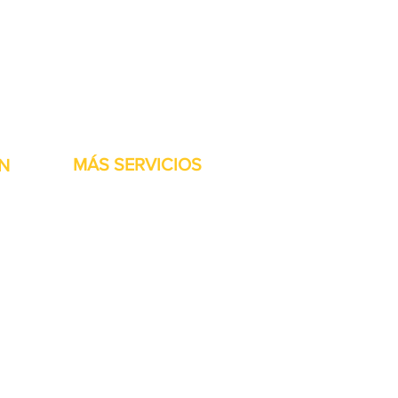
stock listas para ser
MÁS SERVICIOS
N
h
Garantía
Partes del transportador
Bienvenidos
Financiamiento disponible
Tarjetas regalo
Reparación de maquinaría
Renta de maquinaria