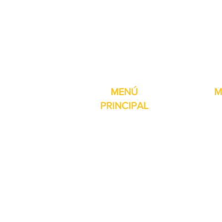
Pro-Fill Inc también 
MENÚ
M
PRINCIPAL
Inicio
Detector de
Máquinas
Compresore
Partes & Consumibles
Rellenos dig
Venta Especial
Selladores 
Sobre nosotros
Impresoras
Contacto
Máquina de 
Reseñas
Mesas girat