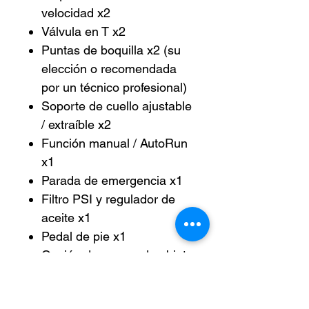
velocidad x2
Válvula en T x2
Puntas de boquilla x2 (su
elección o recomendada
por un técnico profesional)
Soporte de cuello ajustable
/ extraíble x2
Función manual / AutoRun
x1
Parada de emergencia x1
Filtro PSI y regulador de
aceite x1
Pedal de pie x1
Opción de sensor de objeto
infrarrojo (sensor NO
incluido)